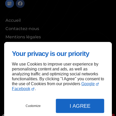
Accueil
Contactez-nous
Mentions légales
Plan du site
Your privacy is our priority
We use Cookies to improve user experience by
Haut de page
personalising content and ads, as well as
analyzing traffic and optimizing social networks
functionalities. By clicking "I Agree" you consent to
the use of Cookies from our providers
Google
Facebook
.
I AGREE
Customize