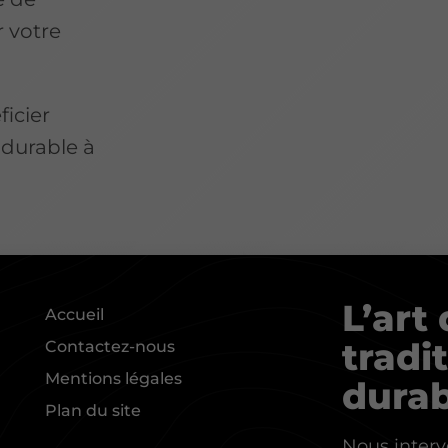
r votre
icier
 durable à
L’art
Accueil
tradi
Contactez-nous
Mentions légales
dura
Plan du site
Nous interv