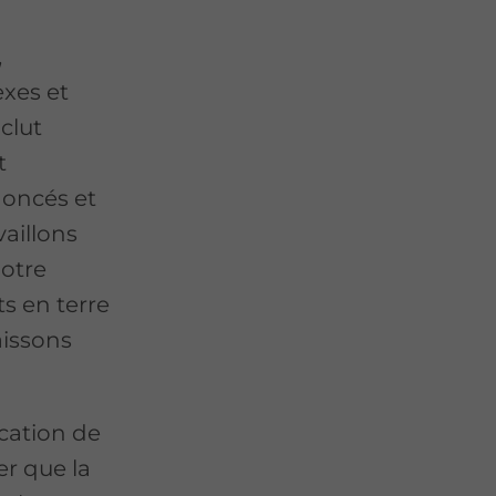
,
xes et
clut
t
noncés et
vaillons
notre
s en terre
aissons
cation de
er que la