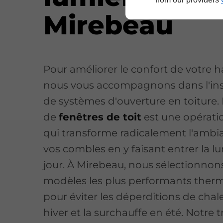
Mirebeau
Pour améliorer le confort de votre h
nous vous accompagnons dans l'ins
de systèmes d'ouverture en toiture.
de
fenêtres de toit
est une opérati
qui transforme radicalement l'ambi
vos combles en y faisant entrer la l
jour. À Mirebeau, nous sélectionnons
modèles les plus performants the
pour éviter les déperditions de chal
hiver et la surchauffe en été. Notre t