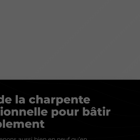
 de la charpente
tionnelle pour bâtir
blement
enons aussi bien en neuf qu’en