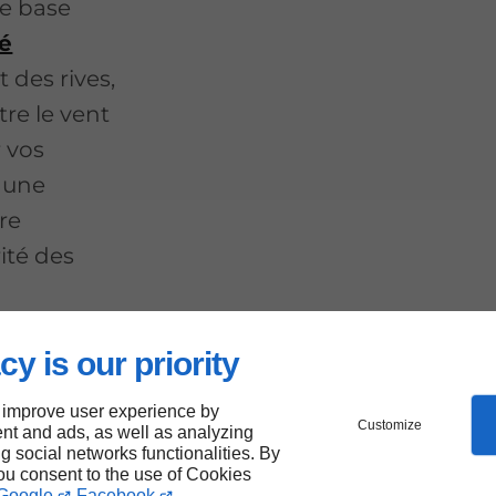
ne base
é
 des rives,
re le vent
r vos
r une
re
ité des
cy is our priority
x et
 improve user experience by
Customize
nt and ads, as well as analyzing
ng social networks functionalities. By
you consent to the use of Cookies
Google
Facebook
.