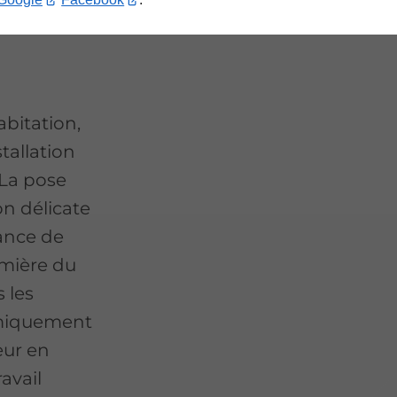
abitation,
tallation
 La pose
on délicate
ance de
umière du
 les
rmiquement
eur en
ravail