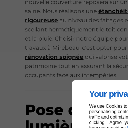
nouvelle couverture reposera sur u
saine. Nous réalisons une
étanchéit
rigoureuse
au niveau des faîtages et
scellant hermétiquement le toit cont
et la pluie. Choisir notre équipe pou
travaux à Mirebeau, c'est opter pou
rénovation soignée
qui valorise vot
patrimoine tout en assurant la sécur
occupants face aux intempéries.
Your priva
Pose de velu
We use Cookies to
personalising conte
traffic and optimizi
lumière à
clicking "I Agree" 
from our providers