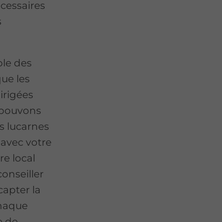
écessaires
s
ble des
que les
irigées
s pouvons
s lucarnes
 avec votre
re local
onseiller
capter la
chaque
e de